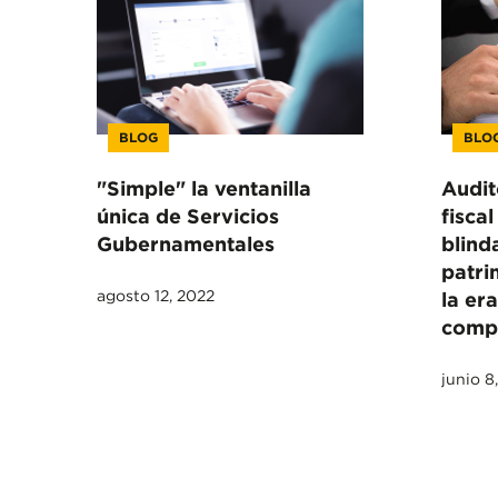
BLOG
BLO
"Simple" la ventanilla
Audit
única de Servicios
fiscal
Gubernamentales
blind
patri
agosto 12, 2022
la era
comp
junio 8