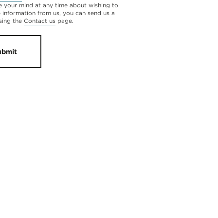
 your mind at any time about wishing to
e information from us, you can send us a
sing the
Contact us
page.
ubmit