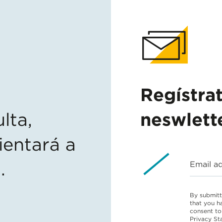
Regístra
lta,
neswlett
ientará a
.
Email a
By submitt
that you h
consent to
Privacy St