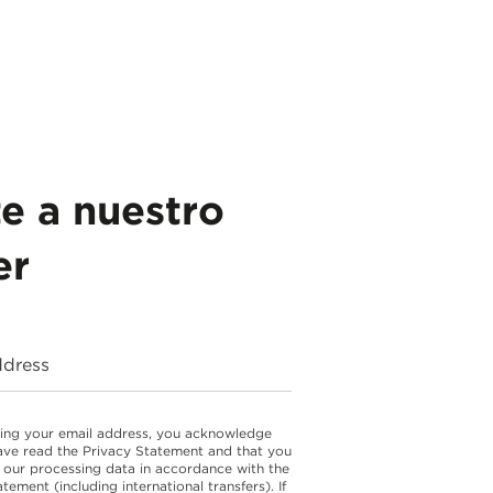
te a nuestro
er
ddress
ing your email address, you acknowledge
ave read the Privacy Statement and that you
 our processing data in accordance with the
atement
(including international transfers). If