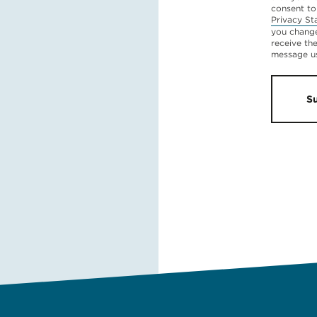
consent to
Privacy St
you change
receive th
message u
S