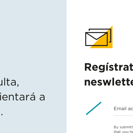
Regístra
lta,
neswlett
ientará a
.
Email a
By submitt
that you h