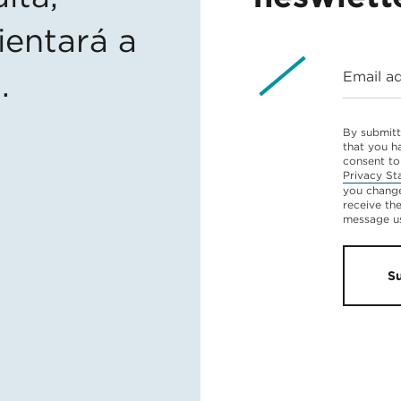
ientará a
.
Email a
By submitt
that you h
consent to
Privacy St
you change
receive th
message u
S