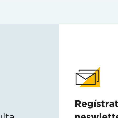
Regístra
lta,
neswlett