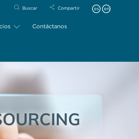
Buscar
Compartir
es
en
cios
Contáctanos