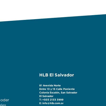
HLB El Salvador
81 Avenida Norte
Entre 13 y 15 Calle Poniente
Colonia Escalón, San Salvador
El Salvador
poder
T: +503 2133 3999
E: info@hlb.com.sv
ales