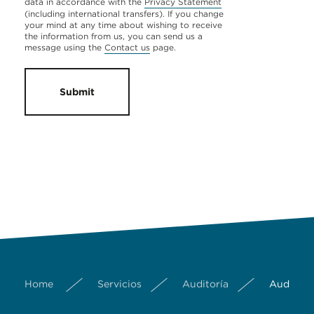
data in accordance with the
Privacy Statement
(including international transfers). If you change
your mind at any time about wishing to receive
the information from us, you can send us a
message using the
Contact us
page.
Submit
Home
Servicios
Auditoría
Auditorí