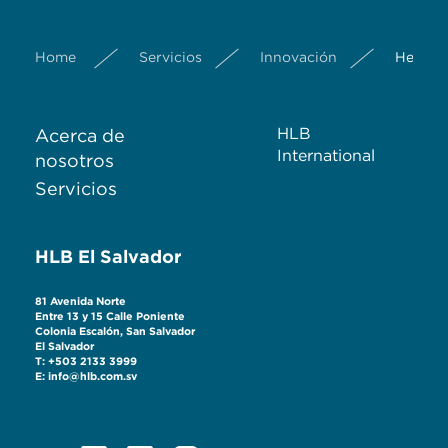
Home
Servicios
Innovación
Herrami
HLB
Acerca de
International
nosotros
Servicios
HLB El Salvador
81 Avenida Norte
Entre 13 y 15 Calle Poniente
Colonia Escalón, San Salvador
El Salvador
T: +503 2133 3999
E: info@hlb.com.sv