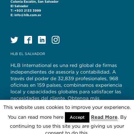
Colonia Escalón, San Salvador
El Salvador
T: +503 2133 3999
E: info@hlb.com.sv
HLB EL SALVADOR
HLB International es una red global de firmas
independientes de asesoría y contabilidad. A
través del poder de 32,839 profesionales, 968
oficinas en 159 países, combinamos experiencia
local y capacidades globales para satisfacer las
necesidades del cliente. Obtenga más
información sobre nosotros en
www.hlb.global
This website uses cookies to improve your experience.
You can read more here
Read More
. By
© Copyright HLB EL SALVADOR 2021
Accept
continuing to use this site you are giving us your
consent to do this.