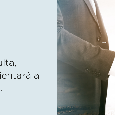
lta,
ientará a
.