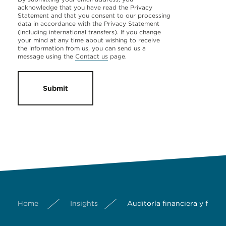
acknowledge that you have read the Privacy
Statement and that you consent to our processing
data in accordance with the
Privacy Statement
(including international transfers). If you change
your mind at any time about wishing to receive
the information from us, you can send us a
message using the
Contact us
page.
Submit
Home
Insights
Auditoría financiera y fiscal